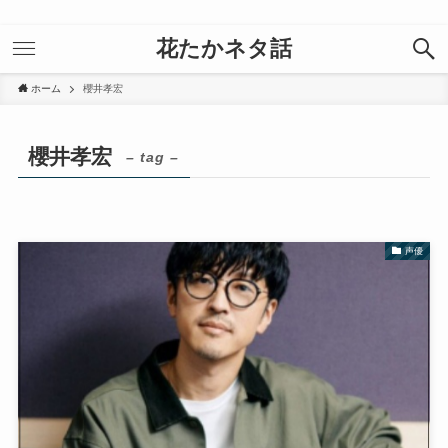
花たかネタ話
ホーム
櫻井孝宏
櫻井孝宏
– tag –
声優