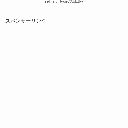
ref_src=twsrc%5Etfw
スポンサーリンク