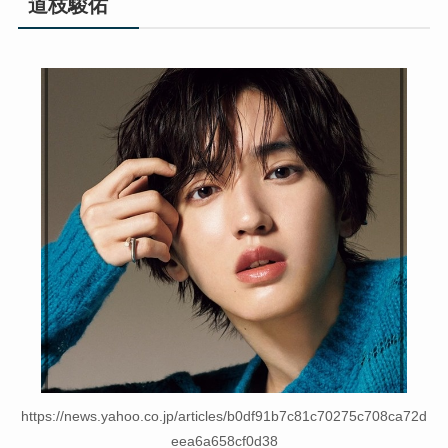
道枝駿佑
https://news.yahoo.co.jp/articles/b0df91b7c81c70275c708ca72d
eea6a658cf0d38