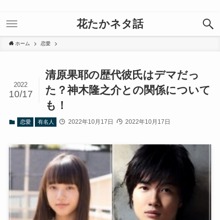
花たかネタ話
ホーム
恋愛
清原果耶の歴代彼氏はデマだっ
2022
た？神木隆之介との関係について
10/17
も！
2022年10月17日
2022年10月17日
恋愛
有名人