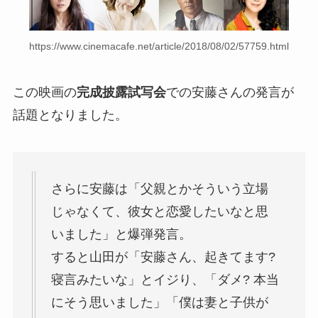
https://www.cinemacafe.net/article/2018/08/02/57759.html
この映画の
完成披露試写会
での安藤さんの発言が
話題となりました。
さらに
安藤は「父親とかそういう立場
じゃなくて、彼女と恋愛したいなと思
いました」と爆弾発言
。
すると山田が「安藤さん、起きてます?
寝言みたいな」とイジり、
「ダメ? 本当
にそう思いました」
「僕は妻と子供が