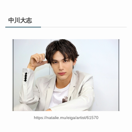
中川大志
https://natalie.mu/eiga/artist/61570