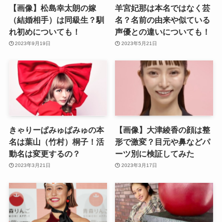
【画像】松島幸太朗の嫁
羊宮妃那は本名ではなく芸
（結婚相手）は同級生？馴
名？名前の由来や似ている
れ初めについても！
声優との違いについても！
2023年9月19日
2023年5月21日
きゃりーぱみゅぱみゅの本
【画像】大津綾香の顔は整
名は葉山（竹村）桐子！活
形で激変？目元や鼻などパ
動名は変更するの？
ーツ別に検証してみた
2023年3月21日
2023年3月17日