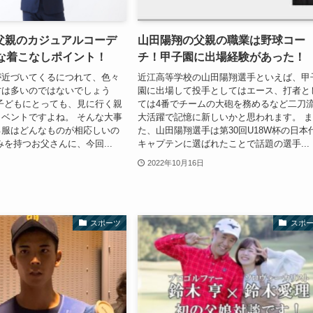
父親のカジュアルコーデ
山田陽翔の父親の職業は野球コー
解な着こなしポイント！
チ！甲子園に出場経験があった！
が近づいてくるにつれて、色々
近江高等学校の山田陽翔選手といえば、甲
方は多いのではないでしょう
園に出場して投手としてはエース、打者と
子どもにとっても、見に行く親
ては4番でチームの大砲を務めるなど二刀
ベントですよね。 そんな大事
大活躍で記憶に新しいかと思われます。 
る服はどんなものが相応しいの
た、山田陽翔選手は第30回U18W杯の日本
みを持つお父さんに、今回...
キャプテンに選ばれたことで話題の選手...
2022年10月16日
スポーツ
スポ