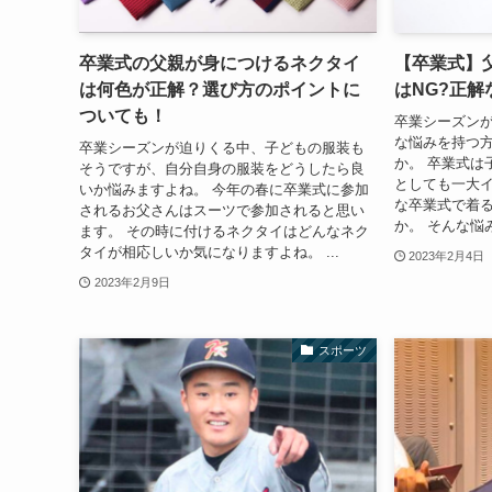
卒業式の父親が身につけるネクタイ
【卒業式】
は何色が正解？選び方のポイントに
はNG?正
ついても！
卒業シーズン
な悩みを持つ
卒業シーズンが迫りくる中、子どもの服装も
か。 卒業式は
そうですが、自分自身の服装をどうしたら良
としても一大イ
いか悩みますよね。 今年の春に卒業式に参加
な卒業式で着
されるお父さんはスーツで参加されると思い
か。 そんな悩
ます。 その時に付けるネクタイはどんなネク
タイが相応しいか気になりますよね。 ...
2023年2月4日
2023年2月9日
スポーツ