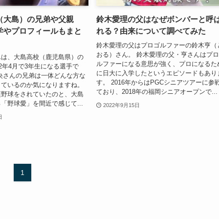
（大島）の兄弟や父親
鈴木愛理の父はなぜボンバーと呼
学やプロフィールもまと
れる？由来について調べてみた
鈴木愛理の父はプロゴルファーの鈴木亨（
おる）さん。 鈴木愛理の父・亨さんはプ
んは、大島高校（鹿児島県）の
ルファーになる意思が強く、プロになるた
22年4月で3年生になる選手で
に日大に入学したというエピソードもあり
央さんの兄弟は一体どんな方な
す。 2016年からはPGCシニアツアーに参
しているのか気になりますね。
ており、2018年の福岡シニアオープンで...
頃野球をされていたのと、大島
「野球愛」を間近で感じて...
2022年9月15日
日
1