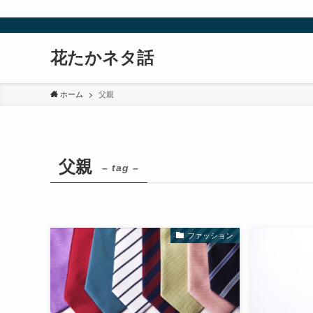
花たかネタ話
ホーム
父親
父親
– tag –
ファッション