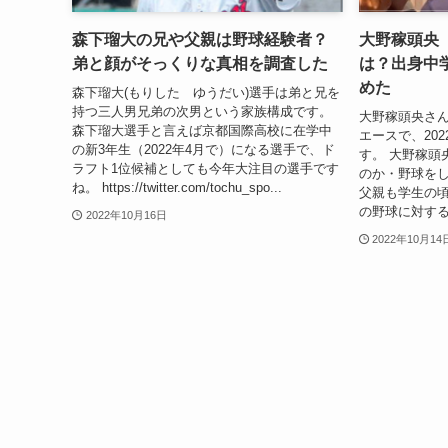
森下瑠大の兄や父親は野球経験者？
大野稼頭央
弟と顔がそっくりな真相を調査した
は？出身中
めた
森下瑠大(もりした ゆうだい)選手は弟と兄を
持つ三人男兄弟の次男という家族構成です。
大野稼頭央さ
森下瑠大選手と言えば京都国際高校に在学中
エースで、20
の新3年生（2022年4月で）になる選手で、ド
す。 大野稼頭
ラフト1位候補としても今年大注目の選手です
のか・野球を
ね。 https://twitter.com/tochu_spo...
父親も学生の
の野球に対する
2022年10月16日
2022年10月14