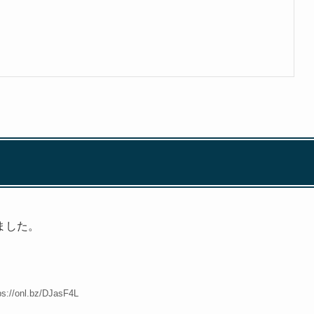
ました。
ps://onl.bz/DJasF4L