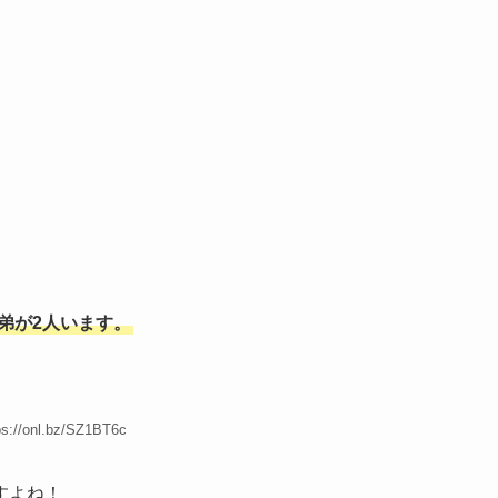
弟が2人います。
ps://onl.bz/SZ1BT6c
すよね！