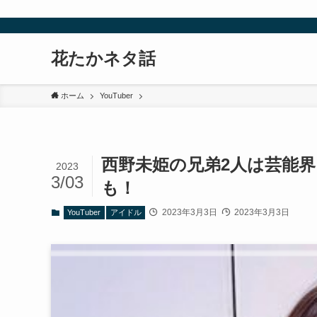
花たかネタ話
ホーム
YouTuber
西野未姫の兄弟2人は芸能
2023
3/03
も！
2023年3月3日
2023年3月3日
YouTuber
アイドル