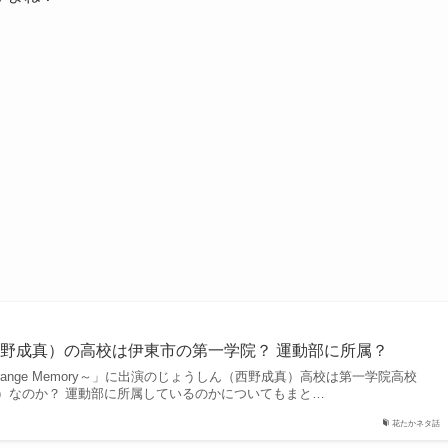
野成真）の高校は伊東市の第一学院？ 運動部に所属？
 Orange Memory～」に出演のじょうしん（西野成真）高校は第一学院高校
）なのか？ 運動部に所属しているのかについてもまと…
花たかネタ話