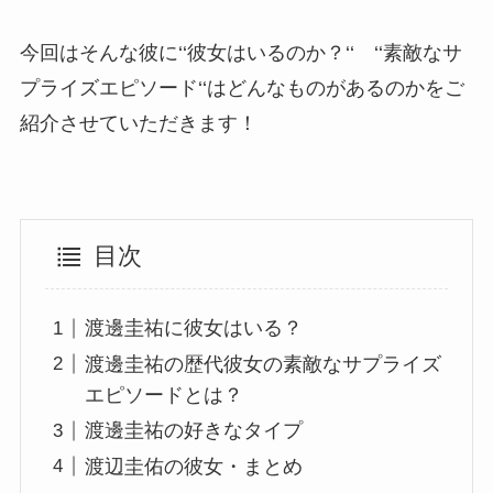
今回はそんな彼に‘‘彼女はいるのか？‘‘ ‘‘素敵なサ
プライズエピソード‘‘はどんなものがあるのかをご
紹介させていただきます！
目次
渡邊圭祐に彼女はいる？
渡邊圭祐の歴代彼女の素敵なサプライズ
エピソードとは？
渡邊圭祐の好きなタイプ
渡辺圭佑の彼女・まとめ