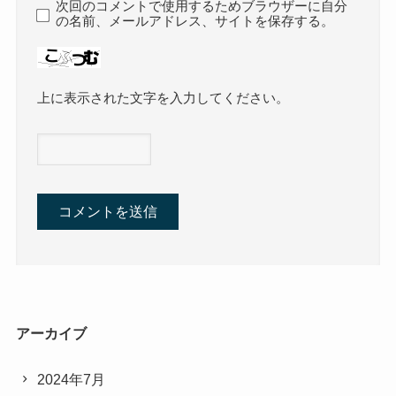
次回のコメントで使用するためブラウザーに自分
の名前、メールアドレス、サイトを保存する。
上に表示された文字を入力してください。
アーカイブ
2024年7月