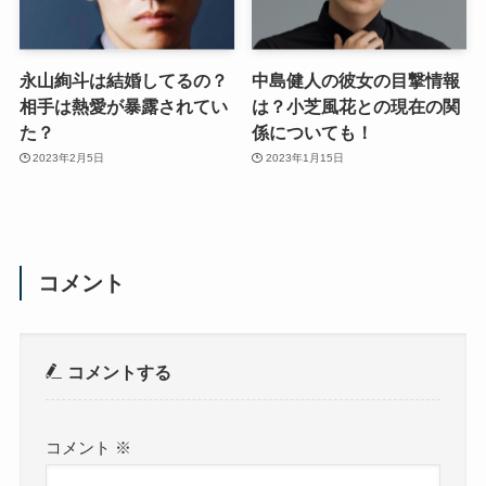
永山絢斗は結婚してるの？
中島健人の彼女の目撃情報
相手は熱愛が暴露されてい
は？小芝風花との現在の関
た？
係についても！
2023年2月5日
2023年1月15日
コメント
コメントする
コメント
※