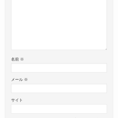
名前
※
メール
※
サイト