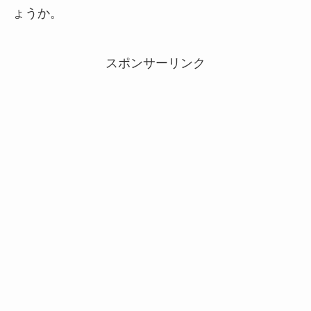
ょうか。
スポンサーリンク