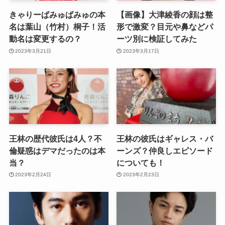
きゃりーぱみゅぱみゅの本
【画像】大津綾香の顔は整
名は葉山（竹村）桐子！活
形で激変？目元や鼻などパ
動名は変更するの？
ーツ別に検証してみた
2023年3月21日
2023年3月17日
王林の歴代彼氏は4人？不
王林の彼氏はギャレス・バ
倫疑惑はデマだったのは本
ーンズ？仲良しエピソード
当？
についても！
2023年2月24日
2023年2月23日