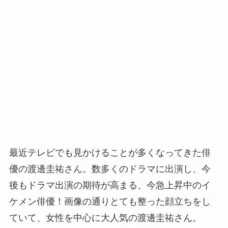
最近テレビでも見かけることが多くなってきた俳
優の渡邊圭祐さん。
数多くのドラマに出演
し、今
後もドラマ出演の期待が高まる、今急上昇中のイ
ケメン俳優！画像の通りとても整った顔立ちをし
ていて、女性を中心に大人気の渡邊圭祐さん。