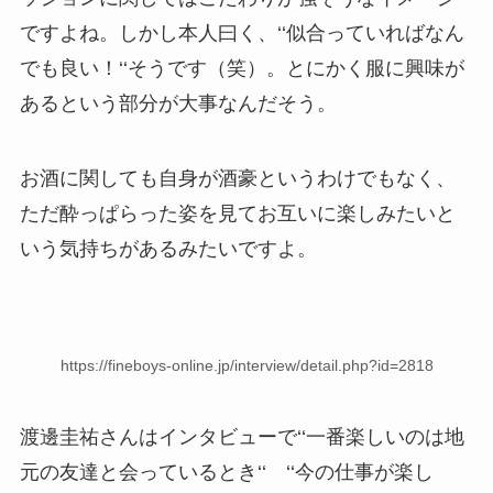
ですよね。しかし本人曰く、
‘‘似合っていればなん
でも良い！‘‘
そうです（笑）。とにかく
服に興味が
ある
という部分が大事なんだそう。
お酒に関しても自身が酒豪というわけでもなく、
ただ
酔っぱらった姿を見てお互いに楽しみたい
と
いう気持ちがあるみたいですよ。
https://fineboys-online.jp/interview/detail.php?id=2818
渡邊圭祐さんはインタビューで
‘‘一番楽しいのは地
元の友達と会っているとき‘‘
‘‘今の仕事が楽し