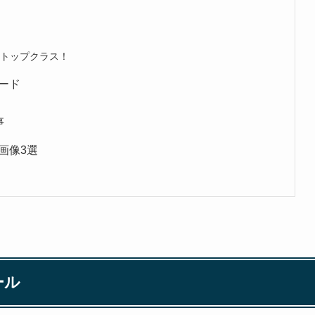
れトップクラス！
ード
事
画像3選
ール