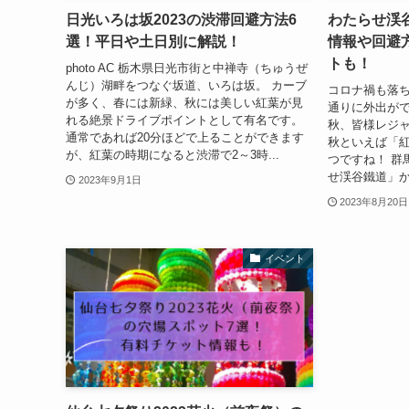
日光いろは坂2023の渋滞回避方法6
わたらせ渓谷
選！平日や土日別に解説！
情報や回避
トも！
photo AC 栃木県日光市街と中禅寺（ちゅうぜ
んじ）湖畔をつなぐ坂道、いろは坂。 カーブ
コロナ禍も落
が多く、春には新緑、秋には美しい紅葉が見
通りに外出がで
れる絶景ドライブポイントとして有名です。
秋、皆様レジ
通常であれば20分ほどで上ることができます
秋といえば「
が、紅葉の時期になると渋滞で2～3時...
つですね！ 群
せ渓谷鐵道」か
2023年9月1日
2023年8月20日
イベント