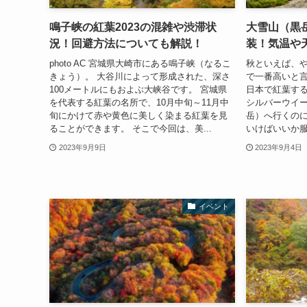
鳴子峡の紅葉2023の混雑や渋滞状
大雪山（黒
況！回避方法についても解説！
装！気温や
photo AC 宮城県大崎市にある鳴子峡（なるこ
秋といえば、や
きょう）。 大谷川によって形成された、深さ
で一番高いと
100メートルにもおよぶ大峡谷です。 宮城県
日本で紅葉す
を代表する紅葉の名所で、10月中旬～11月中
シルバーウイ
旬にかけて赤や黄色に美しく染まる紅葉を見
岳）へ行くの
ることができます。 そこで今回は、美...
いけばいいか服
2023年9月9日
2023年9月4日
イベント