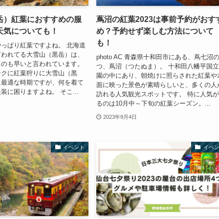
岳）紅葉におすすめの服
蔦沼の紅葉2023は事前予約がおす
天気についても！
め？予約せず楽しむ方法について
も！
っぱり紅葉ですよね。 北海道
言われてる大雪山（黒岳）は、
photo AC 青森県十和田市にある、蔦七沼
るのも早いと言われています。
つ、蔦沼（つたぬま）。 十和田八幡平国
ークに紅葉狩りに大雪山（黒
園の中にあり、朝焼けに照らされた紅葉や
に最適な時期ですが、何を着て
面に映った景色が素晴らしいと、多くの人
装に困りますよね。 そこ...
訪れる人気観光スポットです。 特に人気
るのは10月中～下旬の紅葉シーズン。...
2023年9月4日
イベント
イベ