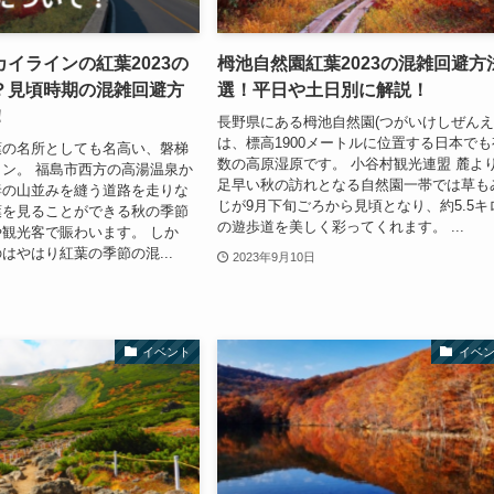
イラインの紅葉2023の
栂池自然園紅葉2023の混雑回避方
？見頃時期の混雑回避方
選！平日や土日別に解説！
！
長野県にある栂池自然園(つがいけしぜんえ
は、標高1900メートルに位置する日本でも
葉の名所としても名高い、磐梯
数の高原湿原です。 小谷村観光連盟 麓よ
ン。 福島市西方の高湯温泉か
足早い秋の訪れとなる自然園一帯では草も
妻の山並みを縫う道路を走りな
じが9月下旬ごろから見頃となり、約5.5キ
葉を見ることができる秋の季節
の遊歩道を美しく彩ってくれます。 ...
観光客で賑わいます。 しか
はやはり紅葉の季節の混...
2023年9月10日
イベント
イベ