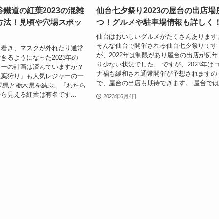
鐵道の紅葉2023の混雑
仙台七夕祭り2023の屋台の出店場
方法！見頃や穴場スポッ
つ！グルメや駐車場情報も詳しく
仙台はおいしいグルメがたくさんあります
そんな仙台で開催される仙台七夕祭りです
ち着き、マスクが外れたり通常
が、2022年は制限があり屋台の出店が例年
きるようになった2023年の
り少ない状況でした。 ですが、2023年は
ャーの計画は済んでいますか？
ナ禍も緩和され通常開催が予想されますの
紅葉狩り」も人気レジャーの一
で、屋台の出店も期待できます。 屋台では.
馬県と栃木県を結ぶ、「わたら
ら見える紅葉は有名です...
2023年6月4日