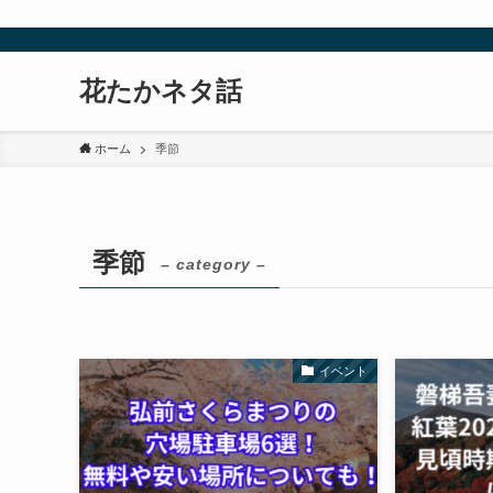
花たかネタ話
ホーム
季節
季節
– category –
イベント