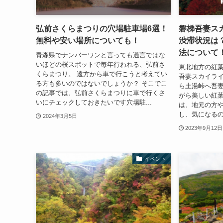
弘前さくらまつりの穴場駐車場6選！
磐梯吾妻スカ
無料や安い場所についても！
渋滞状況は
法について
青森県でナンバーワンと言っても過言ではな
いほどの桜スポットで毎年行われる、弘前さ
東北地方の紅
くらまつり。 遠方から車で行こうと考えてい
吾妻スカイライ
る方も多いのではないでしょうか？ そこでこ
ら土湯峠へ吾
の記事では、弘前さくらまつりに車で行くさ
がら美しい紅
いにチェックしておきたいです穴場駐...
は、地元の方や
し、気になるの
2024年3月5日
2023年9月12日
イベント